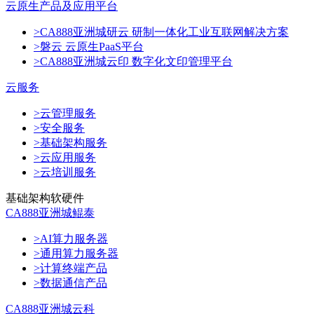
云原生产品及应用平台
>CA888亚洲城研云 研制一体化工业互联网解决方案
>磐云 云原生PaaS平台
>CA888亚洲城云印 数字化文印管理平台
云服务
>云管理服务
>安全服务
>基础架构服务
>云应用服务
>云培训服务
基础架构软硬件
CA888亚洲城鲲泰
>AI算力服务器
>通用算力服务器
>计算终端产品
>数据通信产品
CA888亚洲城云科